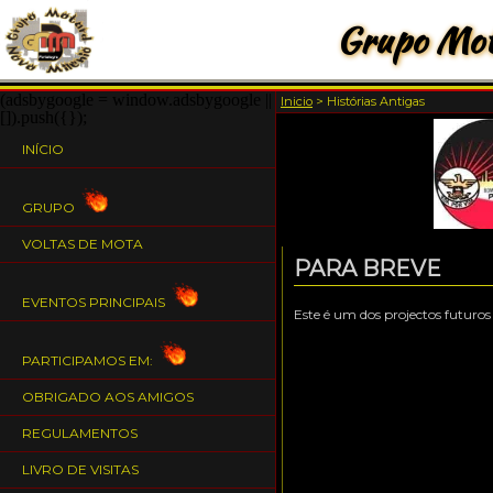
Grupo Mot
(adsbygoogle = window.adsbygoogle ||
Inicio
>
Histórias Antigas
[]).push({});
INÍCIO
GRUPO
VOLTAS DE MOTA
PARA BREVE
EVENTOS PRINCIPAIS
Este é um dos projectos futuro
PARTICIPAMOS EM:
OBRIGADO AOS AMIGOS
REGULAMENTOS
LIVRO DE VISITAS