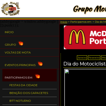
Grupo Mot
(adsbygoogle = window.adsbygoogle ||
Inicio
>
Participamos em:
>
Dia do Mo
[]).push({});
INÍCIO
GRUPO
VOLTAS DE MOTA
Janeiro
Fevereiro
Ma
Dia do Motociclist
EVENTOS PRINCIPAIS
PARTICIPAMOS EM:
FESTAS DA CIDADE
BENÇÃO DOS CAPACETES
BTT NOTURNO