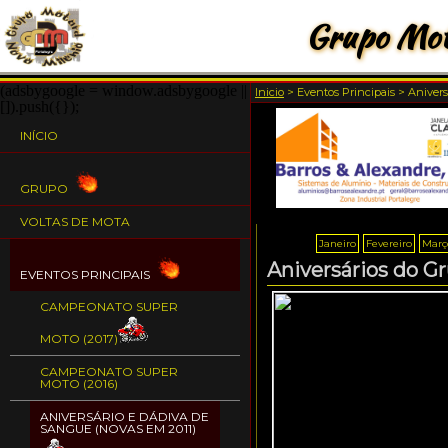
Grupo Mot
(adsbygoogle = window.adsbygoogle ||
Inicio
>
Eventos Principais
>
Anivers
[]).push({});
INÍCIO
GRUPO
VOLTAS DE MOTA
Janeiro
Fevereiro
Març
Aniversários do G
EVENTOS PRINCIPAIS
CAMPEONATO SUPER
MOTO (2017)
CAMPEONATO SUPER
MOTO (2016)
ANIVERSÁRIO E DÁDIVA DE
SANGUE (NOVAS EM 2011)